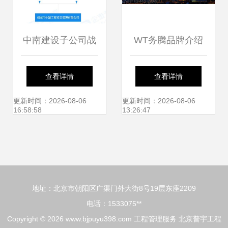
中南建设子公司战
WT务腾品牌介绍
略布局深化，参股
——专注专业，引
查看详情
查看详情
成立工程项目管理
领工程造价咨询新
更新时间：2026-08-06
更新时间：2026-08-06
16:58:58
13:26:47
公司，注册资本
标杆
2.16亿元瞄准工程
地址：北京市朝阳区广渠门外大街8号19层东座2209
造价咨询市场
电话：1533075**
Copyright © 2026
www.bjpuyu398.com
工程管理服务
北京普宇工程